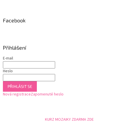
Z
á
p
a
Facebook
t
í
Přihlášení
E-mail
Heslo
PŘIHLÁSIT SE
Nová registrace
Zapomenuté heslo
KURZ MOZAIKY ZDARMA ZDE