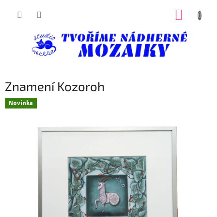
Přejít
NÁKUP
na
obsah
KOŠÍK
Znamení Kozoroh
Novinka