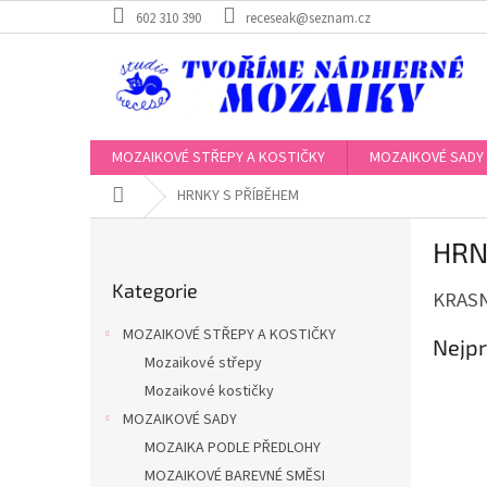
Přejít
602 310 390
receseak@seznam.cz
na
obsah
MOZAIKOVÉ STŘEPY A KOSTIČKY
MOZAIKOVÉ SADY
Domů
HRNKY S PŘÍBĚHEM
P
HRN
o
Přeskočit
s
Kategorie
kategorie
KRAS
t
r
MOZAIKOVÉ STŘEPY A KOSTIČKY
Nejpr
a
Mozaikové střepy
n
Mozaikové kostičky
n
í
MOZAIKOVÉ SADY
p
MOZAIKA PODLE PŘEDLOHY
a
MOZAIKOVÉ BAREVNÉ SMĚSI