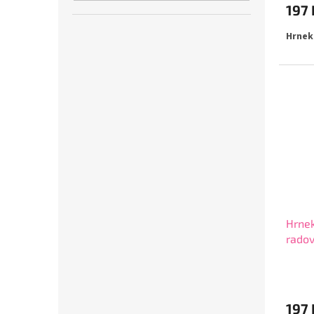
197 
Hrnek
Hrnek
rado
197 