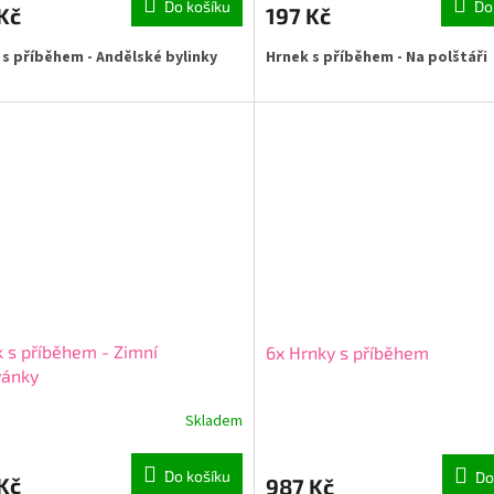
Do košíku
Do
Kč
197 Kč
 s příběhem - Andělské bylinky
Hrnek s příběhem - Na polštáři
 s příběhem - Zimní
6x Hrnky s příběhem
vánky
Skladem
Do košíku
Do
Kč
987 Kč