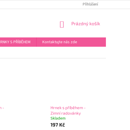
Přihlášení
NÁKUPNÍ
Prázdný košík
KOŠÍK
RNKY S PŘÍBĚHEM
Kontaktujte nás zde
m -
Hrnek s příběhem -
Zimní radovánky
Skladem
197 Kč