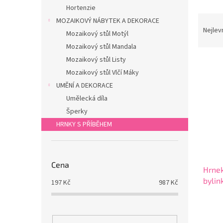
n
Hortenzie
e
Ř
MOZAIKOVÝ NÁBYTEK A DEKORACE
l
a
Nejlev
Mozaikový stůl Motýl
z
Mozaikový stůl Mandala
e
Mozaikový stůl Listy
V
n
ý
í
Mozaikový stůl Vlčí Máky
p
p
UMĚNÍ A DEKORACE
i
r
Umělecká díla
s
o
Šperky
p
d
HRNKY S PŘÍBĚHEM
r
u
o
k
d
t
u
ů
Cena
Hrnek
k
bylin
t
197
Kč
987
Kč
ů