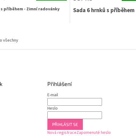
 s příběhem - Zimní radovánky
Sada 6 hrnků s příběhem
O
v
ro všechny
l
á
d
a
c
í
p
r
k
Přihlášení
v
k
E-mail
y
v
Heslo
ý
p
i
PŘIHLÁSIT SE
s
Nová registrace
Zapomenuté heslo
u