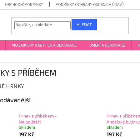
OBCHODNÍ PODMÍNKY
PODMÍNKY OCHRANY OSOBNÍCH ÚDAJŮ
HLEDAT
MOZAIKOVÝ NÁBYTEK A DEKORACE
UMĚNÍ A DEKORACE
H
KY S PŘÍBĚHEM
NÉ HRNKY
odávanější
Hrnek s příběhem -
Hrnek s příběhe
Na polštáři
Andělské bylinky
Skladem
Skladem
197 Kč
197 Kč