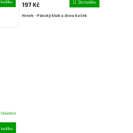
 košíku
Do košíku
197 Kč
Hrnek - Pánský klub u dvou koček
Skladem
 košíku