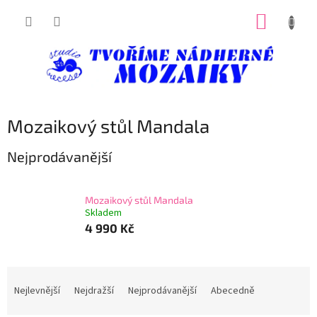
Přejít
NÁKUP
na
obsah
KOŠÍK
Mozaikový stůl Mandala
Nejprodávanější
Mozaikový stůl Mandala
Skladem
4 990 Kč
Ř
a
Nejlevnější
Nejdražší
Nejprodávanější
Abecedně
z