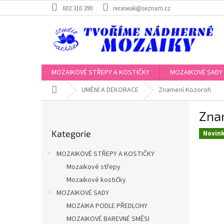
Přejít
602 310 390
receseak@seznam.cz
na
obsah
MOZAIKOVÉ STŘEPY A KOSTIČKY
MOZAIKOVÉ SADY
Domů
UMĚNÍ A DEKORACE
Znamení Kozoroh
P
Zna
o
Přeskočit
s
Kategorie
kategorie
Novin
t
r
MOZAIKOVÉ STŘEPY A KOSTIČKY
a
Mozaikové střepy
n
Mozaikové kostičky
n
í
MOZAIKOVÉ SADY
p
MOZAIKA PODLE PŘEDLOHY
a
MOZAIKOVÉ BAREVNÉ SMĚSI