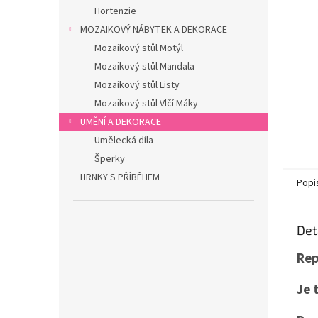
n
Hortenzie
e
MOZAIKOVÝ NÁBYTEK A DEKORACE
l
Mozaikový stůl Motýl
Mozaikový stůl Mandala
Mozaikový stůl Listy
Mozaikový stůl Vlčí Máky
UMĚNÍ A DEKORACE
Umělecká díla
Šperky
HRNKY S PŘÍBĚHEM
Popi
Det
Rep
Je 