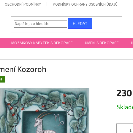
OBCHODNÍ PODMÍNKY
PODMÍNKY OCHRANY OSOBNÍCH ÚDAJŮ
HLEDAT
MOZAIKOVÝ NÁBYTEK A DEKORACE
UMĚNÍ A DEKORACE
H
mení Kozoroh
ka
230
Měrná
Skla
cena: