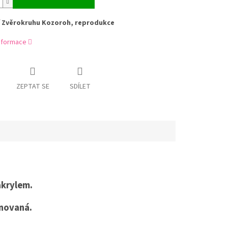
 Zvěrokruhu Kozoroh, reprodukce
informace
ZEPTAT SE
SDÍLET
akrylem.
gnovaná.