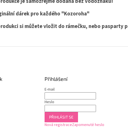
rodukce je samozřejmě dodána bez vodoznaku!
ginální dárek pro každého "Kozoroha"
rodukci si můžete vložit do rámečku, nebo pasparty p
k
Přihlášení
E-mail
Heslo
PŘIHLÁSIT SE
Nová registrace
Zapomenuté heslo