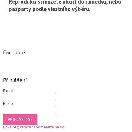
Reprodukci si můžete vložit do rámečku, nebo
pasparty podle vlastního výběru.
Z
á
p
a
Facebook
t
í
Přihlášení
E-mail
Heslo
PŘIHLÁSIT SE
Nová registrace
Zapomenuté heslo