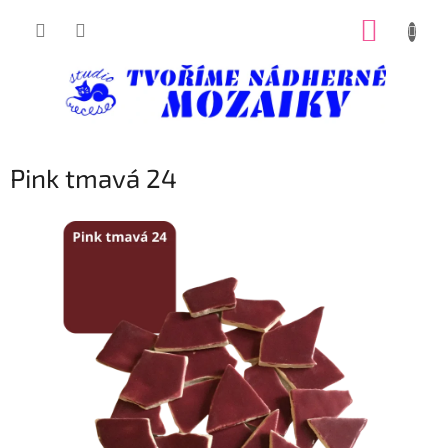
Přejít
NÁKUP
na
obsah
KOŠÍK
Pink tmavá 24