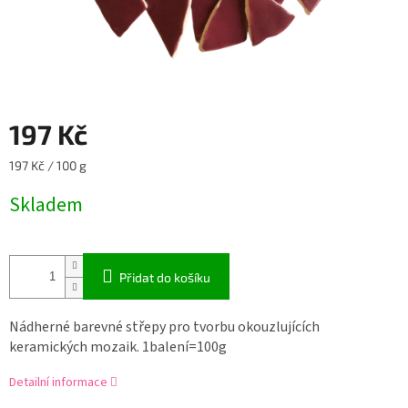
197 Kč
Měrná
197 Kč / 100 g
cena:
Skladem
Přidat do košíku
Nádherné barevné střepy pro tvorbu okouzlujících
keramických mozaik. 1balení=100g
Detailní informace