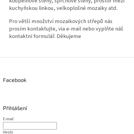
koupelnové stěny, sprchové stěny, prostor mezi
kuchyňskou linkou, velkoplošné mozaiky atd.
Pro větší množství mozaikových střepů nás
prosím kontaktujte, via e-mail nebo vyplňte náš
kontaktní formulář. Děkujeme
Z
á
p
a
Facebook
t
í
Přihlášení
E-mail
Heslo