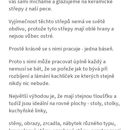
vás sami mícháme a glazujeme na keramické
střepy z naší pece.
Vyjímečnost těchto střepů nemá ve světě
obdivu, protože tyto střepy mají oblé hrany a
nejsou vůbec ostré.
Prostě krásně se s nimi pracuje - jedna báseň.
Proto s nimi může pracovat úplně každý a
nemusí se bát, že se pořeže jak to bývá při
rozbíjení a lámání kachliček ze kterých stejně
nikdy nic nebude.
Největší výhodou je, že mají stejnou tloušťku a
tudíž jsou ideální na rovné plochy - stoly, stolky,
kuchyňské linky,
stěny, obrazy, zrcadla, nábytek různého typu,