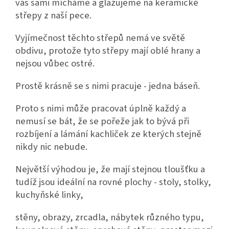
vás sami mícháme a glazujeme na keramické
střepy z naší pece.
Vyjímečnost těchto střepů nemá ve světě
obdivu, protože tyto střepy mají oblé hrany a
nejsou vůbec ostré.
Prostě krásně se s nimi pracuje - jedna báseň.
Proto s nimi může pracovat úplně každý a
nemusí se bát, že se pořeže jak to bývá při
rozbíjení a lámání kachliček ze kterých stejně
nikdy nic nebude.
Největší výhodou je, že mají stejnou tloušťku a
tudíž jsou ideální na rovné plochy - stoly, stolky,
kuchyňské linky,
stěny, obrazy, zrcadla, nábytek různého typu,