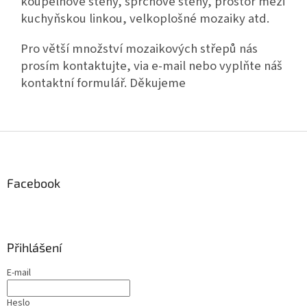
koupelnové stěny, sprchové stěny, prostor mezi
kuchyňskou linkou, velkoplošné mozaiky atd.
Pro větší množství mozaikových střepů nás
prosím kontaktujte, via e-mail nebo vyplňte náš
kontaktní formulář. Děkujeme
Z
á
p
a
Facebook
t
í
Přihlášení
E-mail
Heslo