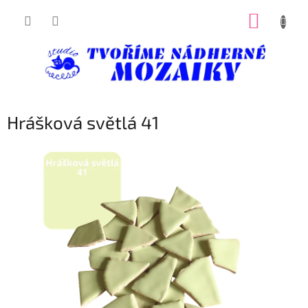
Přejít
NÁKUP
na
obsah
KOŠÍK
Hrášková světlá 41