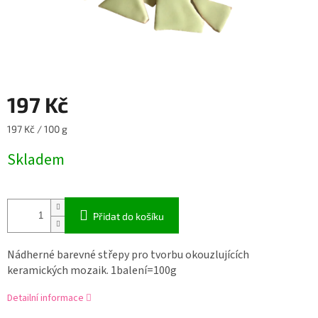
197 Kč
Měrná
197 Kč / 100 g
cena:
Skladem
Přidat do košíku
Nádherné barevné střepy pro tvorbu okouzlujících
keramických mozaik. 1balení=100g
Detailní informace