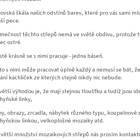
ovská škála našich odstínů barev, které pro vás sami m
aší pece.
ímečnost těchto střepů nemá ve světě obdivu, protože ty
ec ostré.
stě krásně se s nimi pracuje - jedna báseň.
to s nimi může pracovat úplně každý a nemusí se bát, že 
ání kachliček ze kterých stejně nikdy nic nebude.
větší výhodou je, že mají stejnou tloušťku a tudíž jsou ide
hyňské linky,
ny, obrazy, zrcadla, nábytek různého typu, koupelnové 
hyňskou linkou, velkoplošné mozaiky atd.
 větší množství mozaikových střepů nás prosím kontaktuj