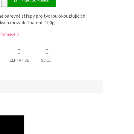
é barevné střepy pro tvorbu okouzlujících
kých mozaik. 1balení=100g
informace
ZEPTAT SE
SDÍLET