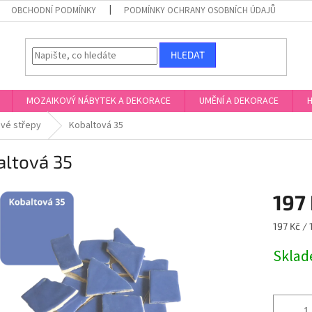
OBCHODNÍ PODMÍNKY
PODMÍNKY OCHRANY OSOBNÍCH ÚDAJŮ
HLEDAT
MOZAIKOVÝ NÁBYTEK A DEKORACE
UMĚNÍ A DEKORACE
H
vé střepy
Kobaltová 35
altová 35
197
Měrná
197 Kč / 
cena:
Skla