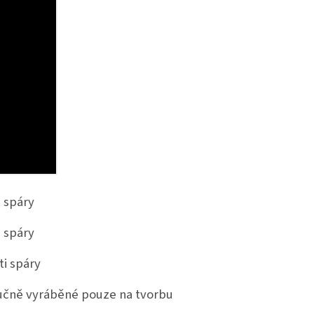
i spáry
i spáry
ti spáry
učně vyráběné pouze na tvorbu