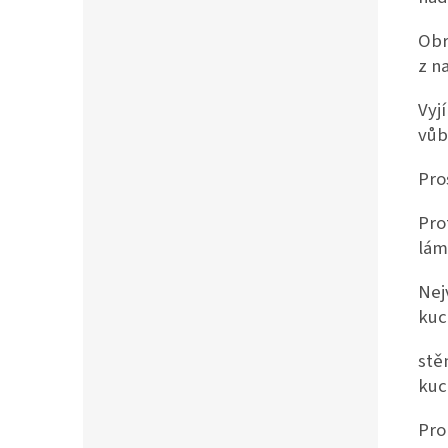
Obr
z n
Vyj
vůb
Pro
Pro
lám
Nej
kuc
stě
kuc
Pro