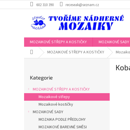
Přejít
602 310 390
receseak@seznam.cz
na
obsah
MOZAIKOVÉ STŘEPY A KOSTIČKY
MOZAIKOVÉ SADY
Domů
MOZAIKOVÉ STŘEPY A KOSTIČKY
Mozaiko
P
Kob
o
Přeskočit
s
Kategorie
kategorie
t
r
MOZAIKOVÉ STŘEPY A KOSTIČKY
a
Mozaikové střepy
n
Mozaikové kostičky
n
í
MOZAIKOVÉ SADY
p
MOZAIKA PODLE PŘEDLOHY
a
MOZAIKOVÉ BAREVNÉ SMĚSI