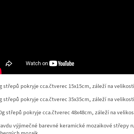
g střepů pokryje cca.čtverec 15x15cm, záleží na velikost
g střepů pokryje cca.čtverec 35x35cm, záleží na velikost
0g střepů pokryje cca.čtverec 48x48cm, záleží na velikos
avdu výjimečné barevné keramické mozaikové střepy r
herných mozaik.