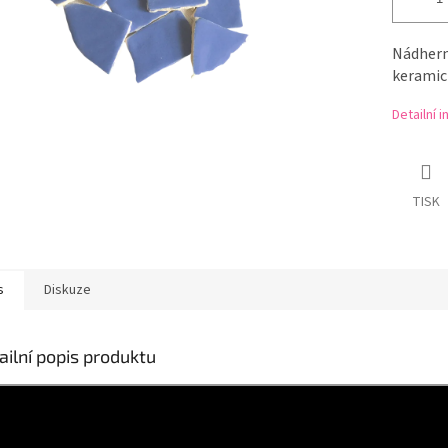
Nádhern
keramic
Detailní 
TISK
s
Diskuze
ailní popis produktu